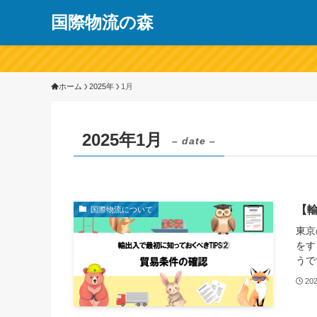
国際物流の森
ホーム
2025年
1月
2025年1月
– date –
【輸
国際物流について
東京
をす
うで
20