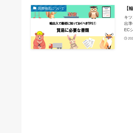
【輸
国際物流について
キツ
出準
EC
20